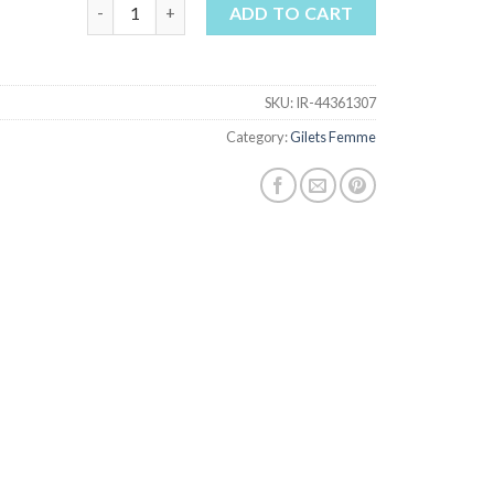
gilets femme quantity
ADD TO CART
SKU:
IR-44361307
Category:
Gilets Femme