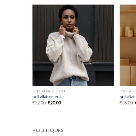
PULL ALLAITEMENT
PULL AL
pull allaitement
pull alla
€
32.00
€
20.00
€
35.00
POLITIQUES