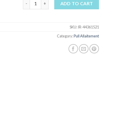
pull allaitement quantity
ADD TO CART
SKU:
IR-44361521
Category:
Pull Allaitement