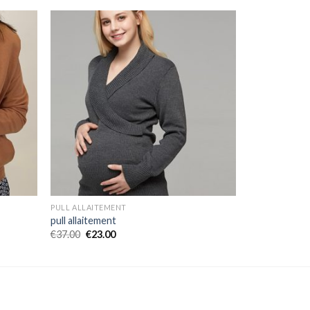
PULL ALLAITEMENT
pull allaitement
€
37.00
€
23.00