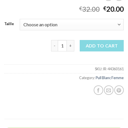
32.00
20.00
€
€
Taille
pull blanc femme quantity
ADD TO CART
SKU:
IR-44360161
Category:
Pull Blanc Femme