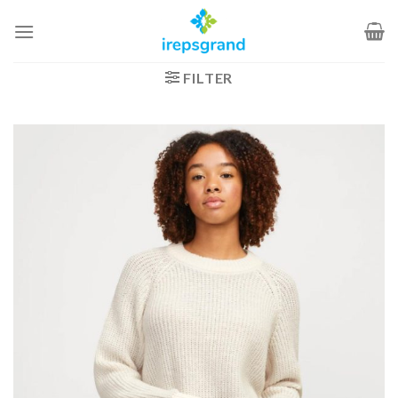
Passer
au
contenu
FILTER