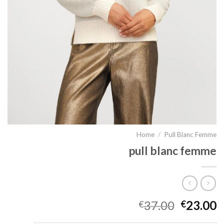
Home
/
Pull Blanc Femme
pull blanc femme
37.00
23.00
€
€