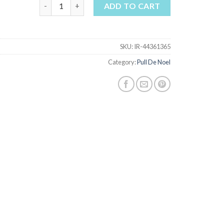
pull de noel quantity
ADD TO CART
SKU:
IR-44361365
Category:
Pull De Noel