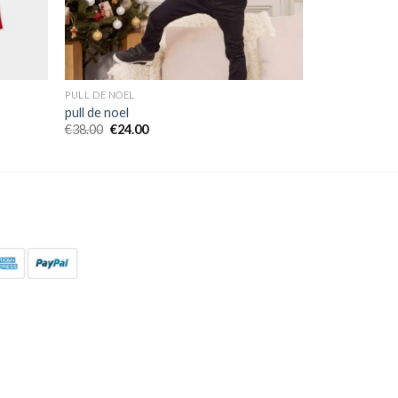
PULL DE NOEL
pull de noel
€
38.00
€
24.00