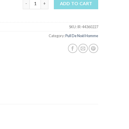
pull de noël homme quantity
ADD TO CART
SKU:
IR-44360227
Category:
Pull De Noël Homme