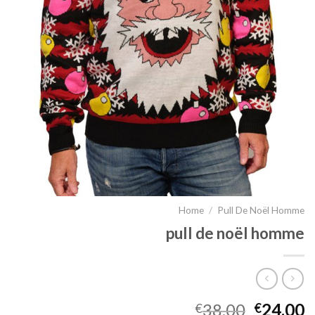
Home
/
Pull De Noël Homme
pull de noël homme
38.00
24.00
€
€