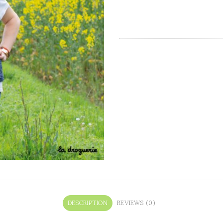
DESCRIPTION
REVIEWS (0)