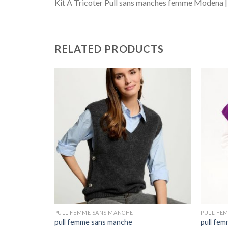
Kit A Tricoter Pull sans manches femme Modena |
RELATED PRODUCTS
PULL FEMME SANS MANCHE
PULL FE
pull femme sans manche
pull fe