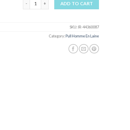
pull homme en laine quantity
ADD TO CART
SKU:
IR-44360087
Category:
Pull Homme En Laine