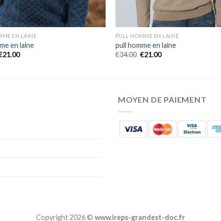
MME EN LAINE
PULL HOMME EN LAINE
me en laine
pull homme en laine
€
21.00
€
34.00
€
21.00
MOYEN DE PAIEMENT
Copyright 2026 ©
www.ireps-grandest-doc.fr