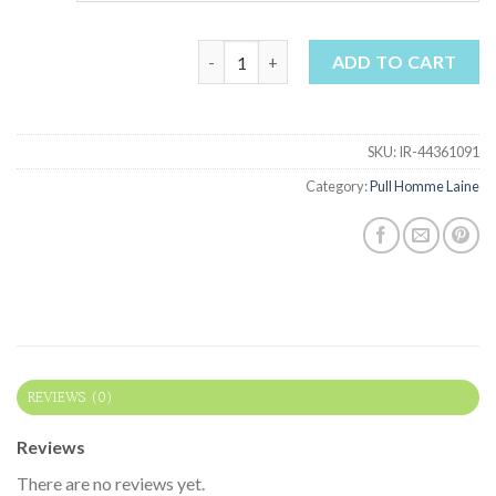
pull homme laine quantity
ADD TO CART
SKU:
IR-44361091
Category:
Pull Homme Laine
REVIEWS (0)
Reviews
There are no reviews yet.