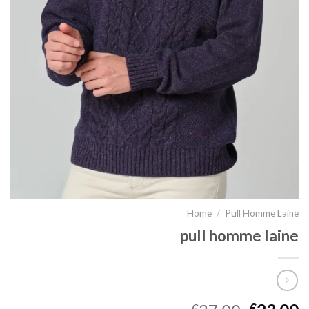
Home
/
Pull Homme Laine
pull homme laine
€
€