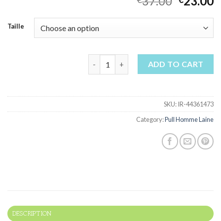
37.00
23.00
Taille
pull homme laine quantity
ADD TO CART
SKU:
IR-44361473
Category:
Pull Homme Laine
DESCRIPTION