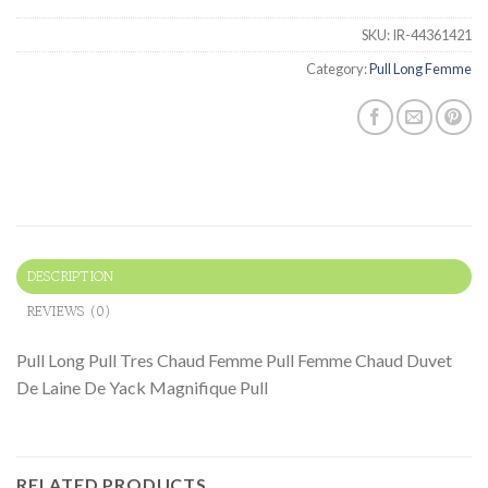
SKU:
IR-44361421
Category:
Pull Long Femme
DESCRIPTION
REVIEWS (0)
Pull Long Pull Tres Chaud Femme Pull Femme Chaud Duvet
De Laine De Yack Magnifique Pull
RELATED PRODUCTS