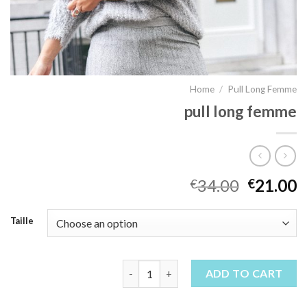
Home
/
Pull Long Femme
pull long femme
34.00
21.00
€
€
Taille
pull long femme quantity
ADD TO CART