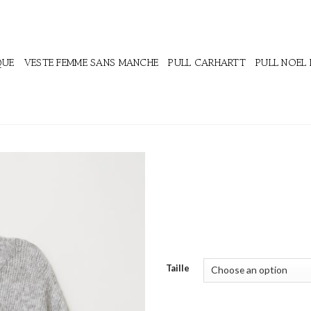
QUE
VESTE FEMME SANS MANCHE
PULL CARHARTT
PULL NOEL
Taille