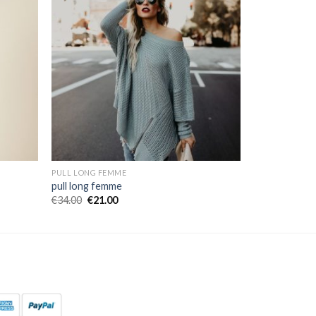
PULL LONG FEMME
pull long femme
€
34.00
€
21.00