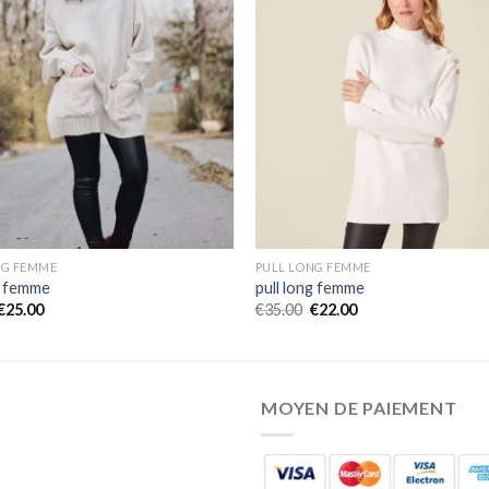
NG FEMME
PULL LONG FEMME
g femme
pull long femme
€
25.00
€
35.00
€
22.00
MOYEN DE PAIEMENT