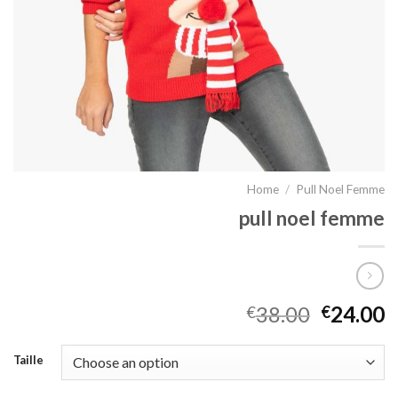
Home
/
Pull Noel Femme
pull noel femme
38.00
24.00
€
€
Taille