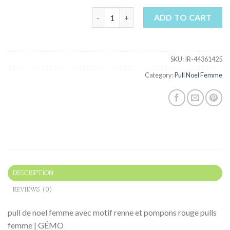
pull noel femme quantity
ADD TO CART
SKU:
IR-44361425
Category:
Pull Noel Femme
DESCRIPTION
REVIEWS (0)
pull de noel femme avec motif renne et pompons rouge pulls
femme | GÉMO