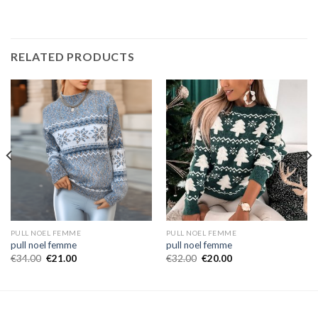
RELATED PRODUCTS
PULL NOEL FEMME
PULL NOEL FEMME
pull noel femme
pull noel femme
€
34.00
€
21.00
€
32.00
€
20.00