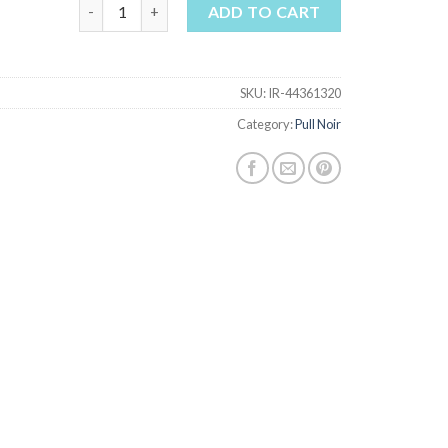
pull noir quantity
ADD TO CART
SKU:
IR-44361320
Category:
Pull Noir