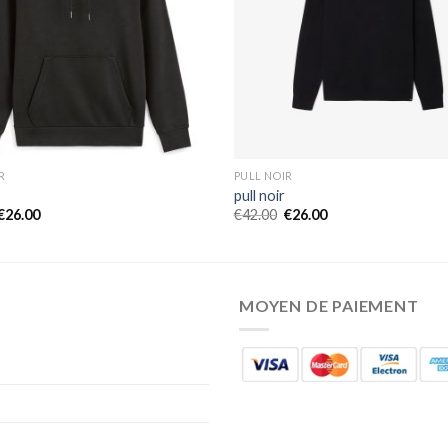
R
PULL NOIR
pull noir
€
26.00
€
42.00
€
26.00
MOYEN DE PAIEMENT