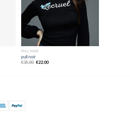
PULL NOIR
pull noir
€
35.00
€
22.00