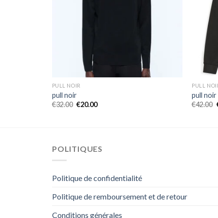
PULL NOIR
PULL NOI
pull noir
pull noir
€
32.00
€
20.00
€
42.00
POLITIQUES
Politique de confidentialité
Politique de remboursement et de retour
Conditions générales