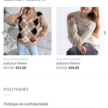
PULL POUR FEMME
PULL POUR FEMME
pull pour femme
pull pour femme
€
34.00
€
21.00
€
42.00
€
26.00
POLITIQUES
Politique de confidentialité