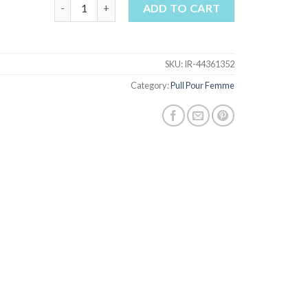
pull pour femme quantity
ADD TO CART
SKU:
IR-44361352
Category:
Pull Pour Femme