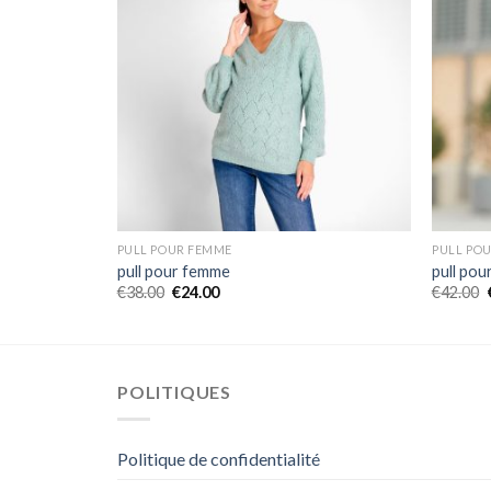
PULL POUR FEMME
PULL PO
pull pour femme
pull po
€
38.00
€
24.00
€
42.00
POLITIQUES
Politique de confidentialité