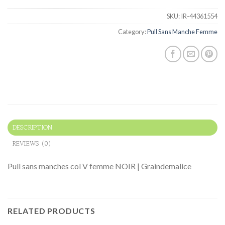
SKU:
IR-44361554
Category:
Pull Sans Manche Femme
DESCRIPTION
REVIEWS (0)
Pull sans manches col V femme NOIR | Graindemalice
RELATED PRODUCTS