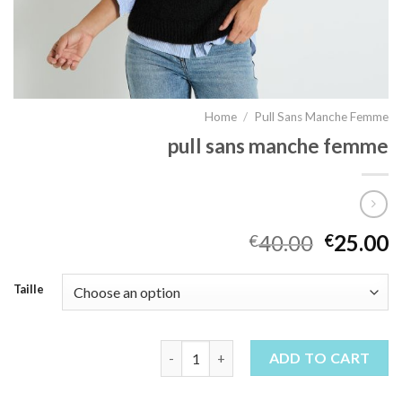
Home
/
Pull Sans Manche Femme
pull sans manche femme
40.00
25.00
€
€
Taille
pull sans manche femme quantity
ADD TO CART