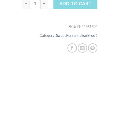
sweat personnalisé brodé quantity
ADD TO CART
SKU:
IR-44361304
Category:
Sweat Personnalisé Brodé