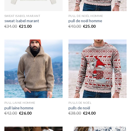
SWEAT ISABEL MARANT
PULL DE NOËL HOMME
sweat isabel marant
pull de noël homme
€
34.00
€
21.00
€
40.00
€
25.00
PULL LAINE HOMME
PULLS DE NOËL
pull laine homme
pulls de noël
€
42.00
€
26.00
€
38.00
€
24.00