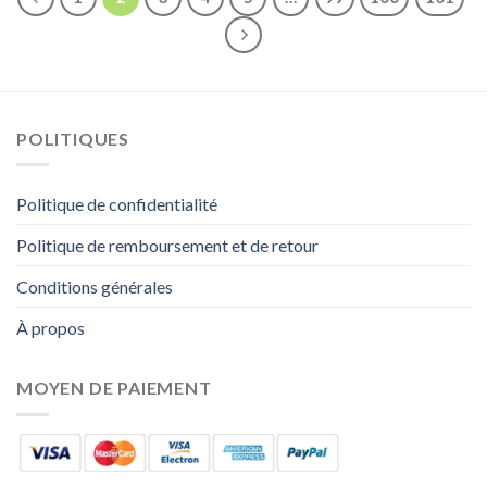
POLITIQUES
Politique de confidentialité
Politique de remboursement et de retour
Conditions générales
À propos
MOYEN DE PAIEMENT