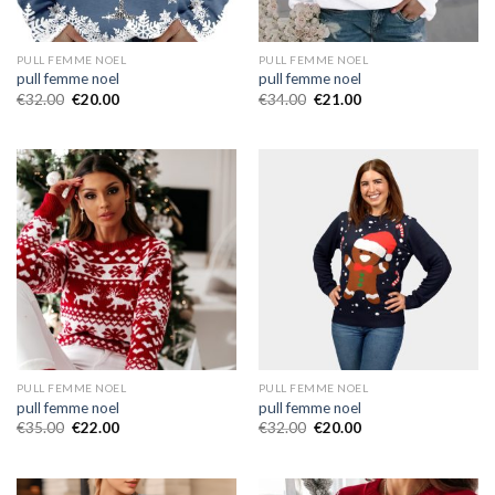
PULL FEMME NOEL
PULL FEMME NOEL
pull femme noel
pull femme noel
€
32.00
€
20.00
€
34.00
€
21.00
PULL FEMME NOEL
PULL FEMME NOEL
pull femme noel
pull femme noel
€
35.00
€
22.00
€
32.00
€
20.00