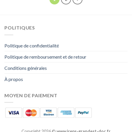
POLITIQUES
Politique de confidentialité
Politique de remboursement et de retour
Conditions générales
À propos
MOYEN DE PAIEMENT
Copyright 2026 ©
www.ireps-grandest-doc.fr