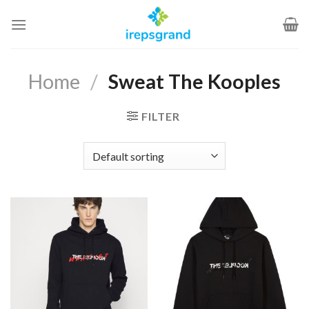
Passer
au
contenu
Home
/
Sweat The Kooples
FILTER