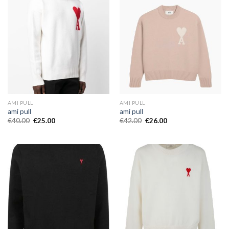
AMI PULL
AMI PULL
ami pull
ami pull
€
40.00
€
25.00
€
42.00
€
26.00