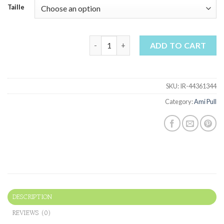
Taille
ami pull quantity
ADD TO CART
SKU:
IR-44361344
Category:
Ami Pull
DESCRIPTION
REVIEWS (0)