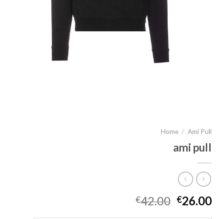
Home
/
Ami Pull
ami pull
42.00
26.00
€
€