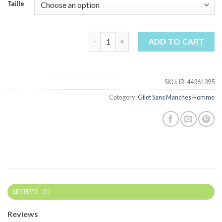
Taille
gilet sans manches homme quantity
ADD TO CART
SKU:
IR-44361395
Category:
Gilet Sans Manches Homme
REVIEWS (0)
Reviews