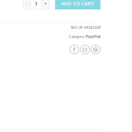
plaid pull quantity
ADD TO CART
SKU:
IR-44361328
Category:
Plaid Pull