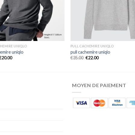
CHEMIRE UNIQLO
PULL CACHEMIRE UNIQLO
hemire uniqlo
pull cachemire uniqlo
€
20.00
€
35.00
€
22.00
MOYEN DE PAIEMENT