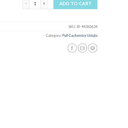
pull cachemire uniqlo quantity
ADD TO CART
SKU:
IR-44360634
Category:
Pull Cachemire Uniqlo