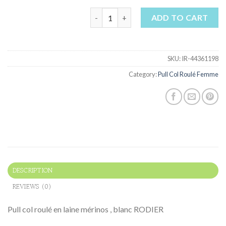
pull col roulé femme quantity
ADD TO CART
SKU:
IR-44361198
Category:
Pull Col Roulé Femme
DESCRIPTION
REVIEWS (0)
Pull col roulé en laine mérinos , blanc RODIER