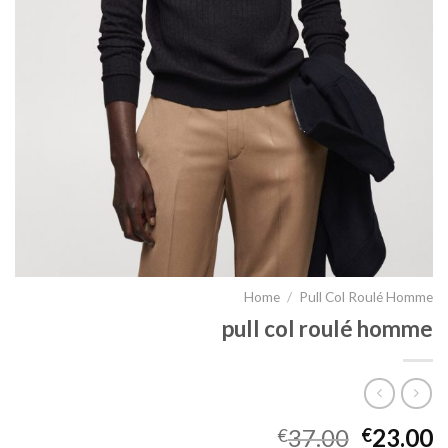
Home
/
Pull Col Roulé Homme
pull col roulé homme
37.00
23.00
€
€