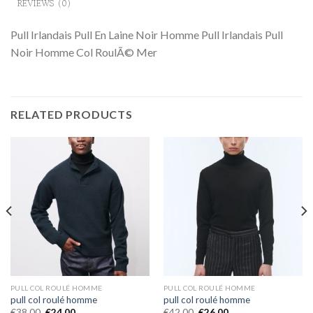
REVIEWS (0)
Pull Irlandais Pull En Laine Noir Homme Pull Irlandais Pull
Noir Homme Col RoulÃ© Mer
RELATED PRODUCTS
PULL COL ROULÉ HOMME
PULL COL ROULÉ HOMME
pull col roulé homme
pull col roulé homme
€
38.00
€
24.00
€
42.00
€
26.00