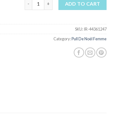
pull de noël femme quantity
ADD TO CART
SKU:
IR-44361247
Category:
Pull De Noël Femme