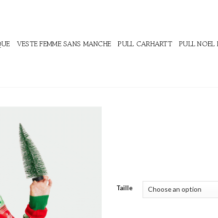
QUE
VESTE FEMME SANS MANCHE
PULL CARHARTT
PULL NOEL
Taille