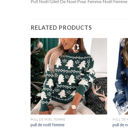
Pull Noël Gilet De Noel Pour Femme Noël Femme P
RELATED PRODUCTS
PULL DE NOËL FEMME
PULL DE
pull de noël femme
pull de 