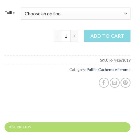
Taille
pull en cachemire femme quantity
ADD TO CART
SKU:
IR-44361019
Category:
Pull En Cachemire Femme
DESCRIPTION