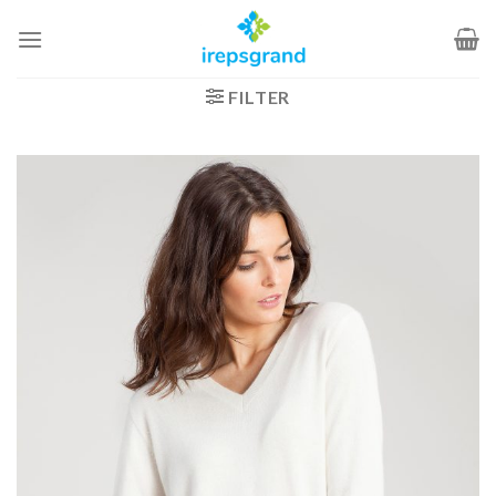
Passer
au
contenu
FILTER