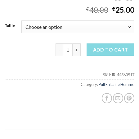
40.00
25.00
€
€
Taille
pull en laine homme quantity
ADD TO CART
SKU:
IR-44360517
Category:
Pull En Laine Homme