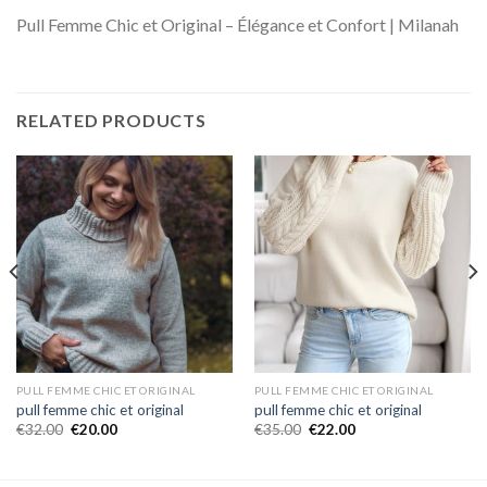
Pull Femme Chic et Original – Élégance et Confort | Milanah
RELATED PRODUCTS
PULL FEMME CHIC ET ORIGINAL
PULL FEMME CHIC ET ORIGINAL
pull femme chic et original
pull femme chic et original
€
32.00
€
20.00
€
35.00
€
22.00