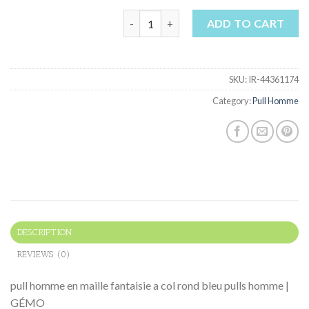
pull homme quantity
ADD TO CART
SKU:
IR-44361174
Category:
Pull Homme
DESCRIPTION
REVIEWS (0)
pull homme en maille fantaisie a col rond bleu pulls homme |
GÉMO