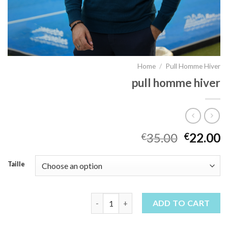
Home
/
Pull Homme Hiver
pull homme hiver
35.00
22.00
€
€
Taille
pull homme hiver quantity
ADD TO CART