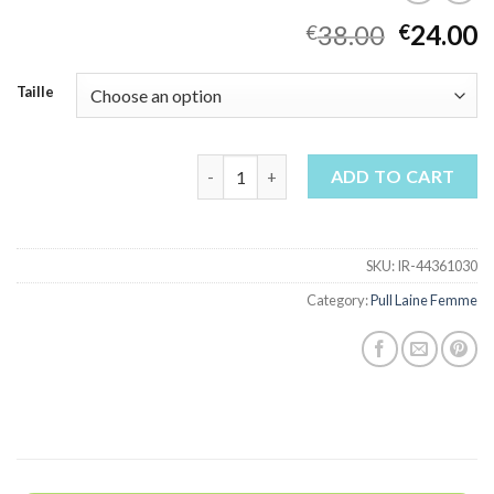
38.00
24.00
€
€
Taille
pull laine femme quantity
ADD TO CART
SKU:
IR-44361030
Category:
Pull Laine Femme