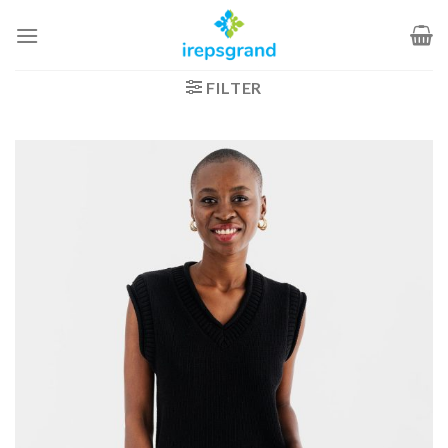
Passer
au
contenu
FILTER