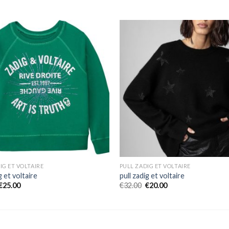
IG ET VOLTAIRE
PULL ZADIG ET VOLTAIRE
g et voltaire
pull zadig et voltaire
€
25.00
€
32.00
€
20.00