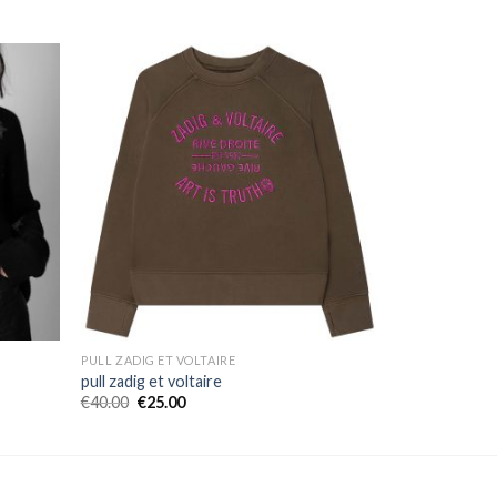
PULL ZADIG ET VOLTAIRE
pull zadig et voltaire
€
40.00
€
25.00