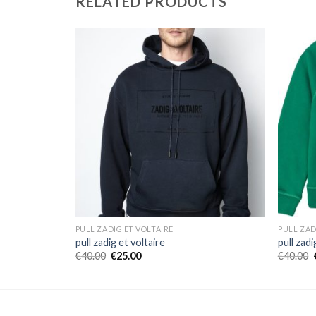
RELATED PRODUCTS
PULL ZADIG ET VOLTAIRE
PULL ZAD
pull zadig et voltaire
pull zadi
€
40.00
€
25.00
€
40.00