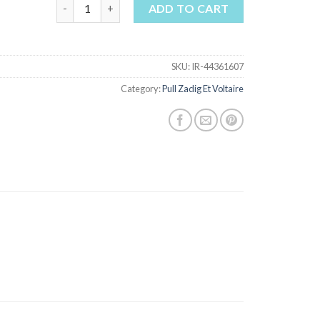
pull zadig et voltaire quantity
ADD TO CART
SKU:
IR-44361607
Category:
Pull Zadig Et Voltaire