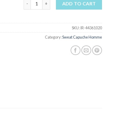
sweat capuche homme quantity
ADD TO CART
SKU:
IR-44361020
Category:
Sweat Capuche Homme