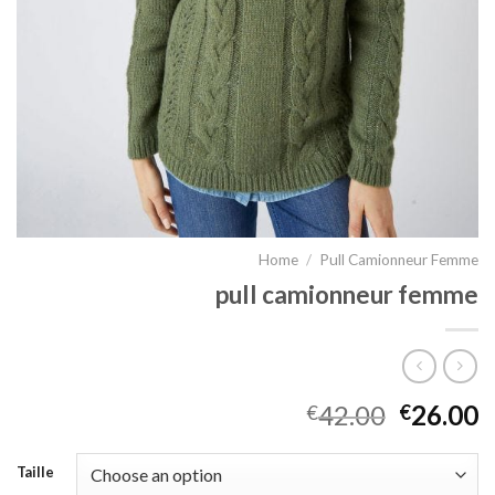
Home
/
Pull Camionneur Femme
pull camionneur femme
42.00
26.00
€
€
Taille