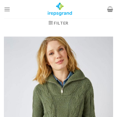
Passer
au
contenu
FILTER