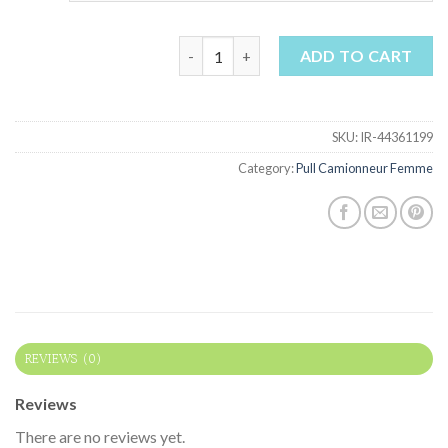
pull camionneur femme quantity
ADD TO CART
SKU:
IR-44361199
Category:
Pull Camionneur Femme
REVIEWS (0)
Reviews
There are no reviews yet.