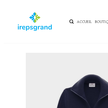
Passer
au
contenu
ACCUEIL
BOUTI