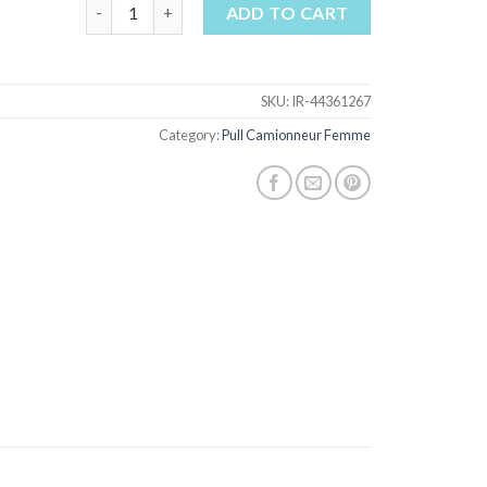
pull camionneur femme quantity
ADD TO CART
SKU:
IR-44361267
Category:
Pull Camionneur Femme