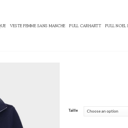
QUE
VESTE FEMME SANS MANCHE
PULL CARHARTT
PULL NOEL
Taille