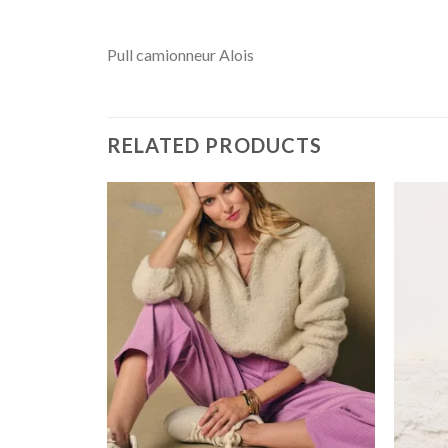
Pull camionneur Alois
RELATED PRODUCTS