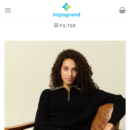
Passer
au
contenu
FILTER