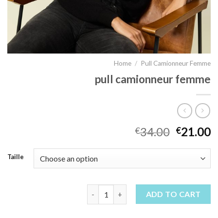
Home
/
Pull Camionneur Femme
pull camionneur femme
34.00
21.00
€
€
Taille
pull camionneur femme quantity
ADD TO CART