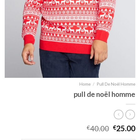
Home
/
Pull De Noël Homme
pull de noël homme
40.00
25.00
€
€