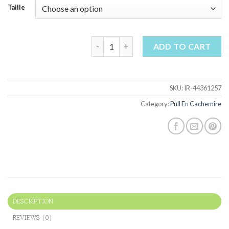
Taille
pull en cachemire quantity
ADD TO CART
SKU:
IR-44361257
Category:
Pull En Cachemire
DESCRIPTION
REVIEWS (0)