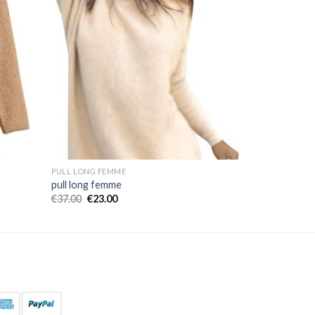
PULL LONG FEMME
pull long femme
€
37.00
€
23.00