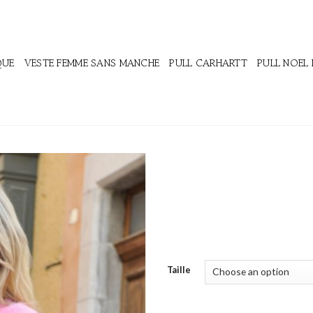
QUE
VESTE FEMME SANS MANCHE
PULL CARHARTT
PULL NOEL
Taille