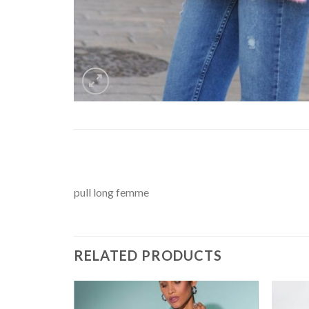
pull long femme
RELATED PRODUCTS