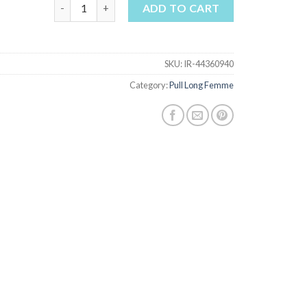
pull long femme quantity
ADD TO CART
SKU:
IR-44360940
Category:
Pull Long Femme