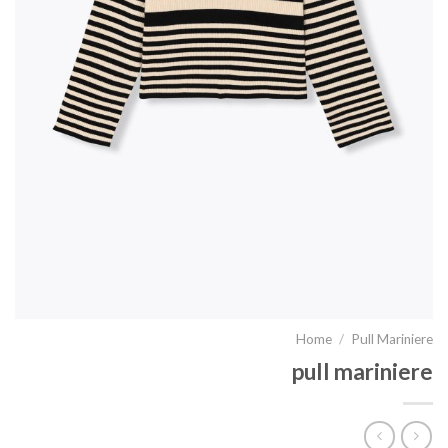
Home
/
Pull Mariniere
pull mariniere