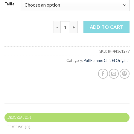
Taille
pull femme chic et original quantity
ADD TO CART
SKU:
IR-44361279
Category:
Pull Femme Chic Et Original
DESCRIPTION
REVIEWS (0)