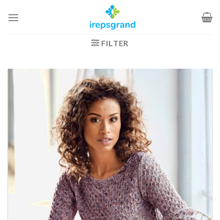
Passer
au
contenu
FILTER