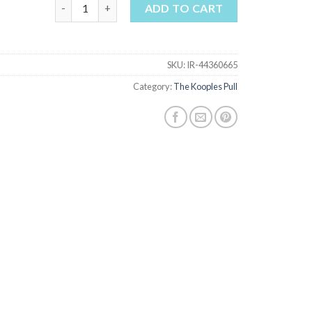
the kooples pull quantity
ADD TO CART
SKU:
IR-44360665
Category:
The Kooples Pull