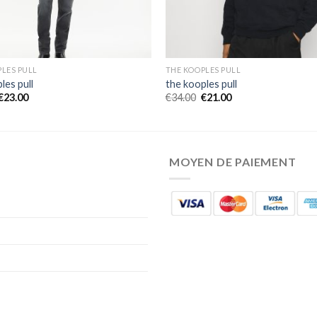
LES PULL
THE KOOPLES PULL
les pull
the kooples pull
€
23.00
€
34.00
€
21.00
MOYEN DE PAIEMENT