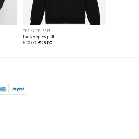
THE KOOPLES PULL
the kooples pull
€
40.00
€
25.00